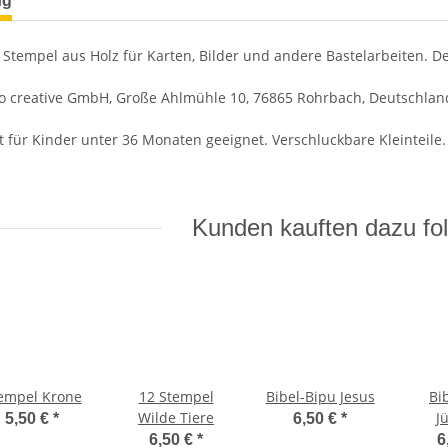
ng
r Stempel aus Holz für Karten, Bilder und andere Bastelarbeiten. De
co creative GmbH, Große Ahlmühle 10, 76865 Rohrbach, Deutschland,
 für Kinder unter 36 Monaten geeignet. Verschluckbare Kleinteile.
Kunden kauften dazu fol
empel Krone
12 Stempel
Bibel-Bipu Jesus
Bi
Wilde Tiere
J
5,50 €
*
6,50 €
*
6,50 €
*
6