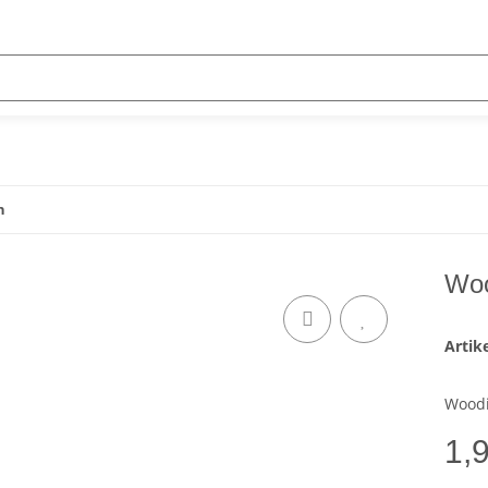
h
Woo
Arti
Woodi
1,