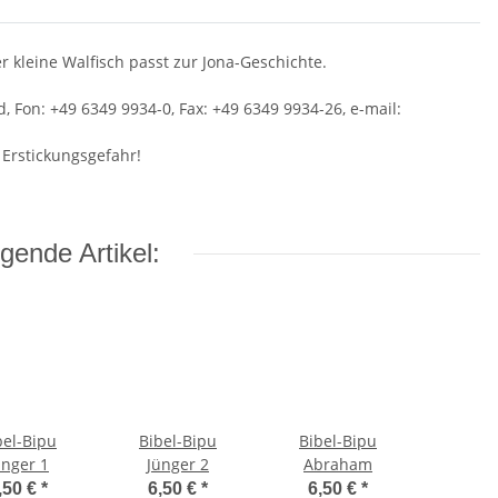
r kleine Walfisch passt zur Jona-Geschichte.
 Fon: +49 6349 9934-0, Fax: +49 6349 9934-26, e-mail:
 Erstickungsgefahr!
gende Artikel:
bel-Bipu
Bibel-Bipu
Bibel-Bipu
ünger 1
Jünger 2
Abraham
,50 €
*
6,50 €
*
6,50 €
*