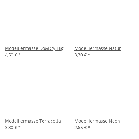
Modelliermasse Do&Dry 1kg
Modelliermasse Natur
4,50 €
*
3,30 €
*
Modelliermasse Terracotta
Modelliermasse Neon
3,30 €
*
2,65 €
*