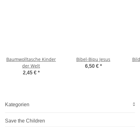
Baumwolltasche Kinder
Bibel-Bipu Jesus
Bil
der Welt
6,50 €
*
2,45 €
*
Kategorien
Save the Children