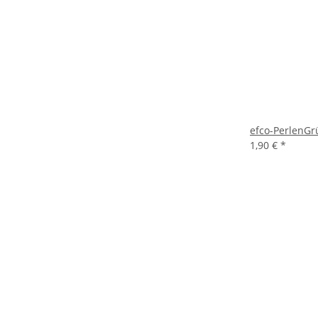
efco-PerlenG
1,90 €
*