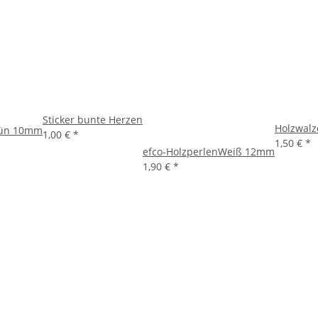
Sticker bunte Herzen
Holzwalz
rün 10mm
1,00 €
*
1,50 €
*
efco-HolzperlenWeiß 12mm
1,90 €
*