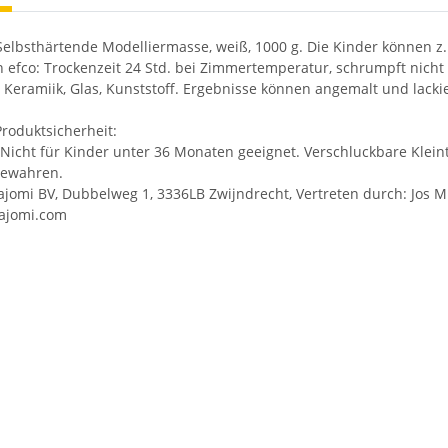
Selbsthärtende Modelliermasse, weiß, 1000 g. Die Kinder können z.B
n efco: Trockenzeit 24 Std. bei Zimmertemperatur, schrumpft nicht
, Keramiik, Glas, Kunststoff. Ergebnisse können angemalt und lacki
roduktsicherheit:
Nicht für Kinder unter 36 Monaten geeignet. Verschluckbare Kleint
bewahren.
ajomi BV, Dubbelweg 1, 3336LB Zwijndrecht, Vertreten durch: Jos M
wajomi.com