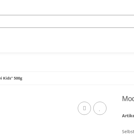
 Kids" 500g
Mod
Arti
Selbs