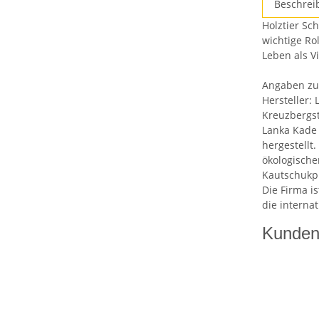
Beschrei
Holztier Sc
wichtige Ro
Leben als Vi
Angaben zur
Hersteller:
Kreuzbergst
Lanka Kade 
hergestellt
ökologische
Kautschukpl
Die Firma is
die interna
Kunden 