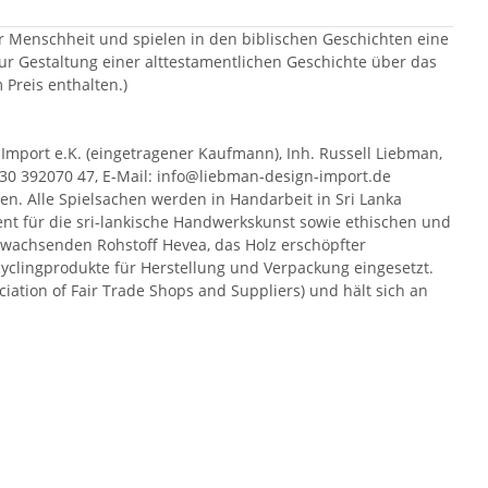
 der Menschheit und spielen in den biblischen Geschichten eine
zur Gestaltung einer alttestamentlichen Geschichte über das
m Preis enthalten.)
 Import e.K. (eingetragener Kaufmann), Inh. Russell Liebman,
(0)30 392070 47, E-Mail: info@liebman-design-import.de
en. Alle Spielsachen werden in Handarbeit in Sri Lanka
ent für die sri-lankische Handwerkskunst sowie ethischen und
hwachsenden Rohstoff Hevea, das Holz erschöpfter
clingprodukte für Herstellung und Verpackung eingesetzt.
ociation of Fair Trade Shops and Suppliers) und hält sich an