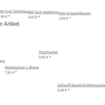
W-Tuch Stahlblau
BW-Tuch Apfelgrün
Holz-Krippenfiguren
,90 €
*
3,45 €
*
2,99 €
*
e Artikel
Plüschschaf
5,95 €
*
ere
Motivstanzer L Blume
7,95 €
*
Zellstoff-Bastelset Weihnacht
6,99 €
*