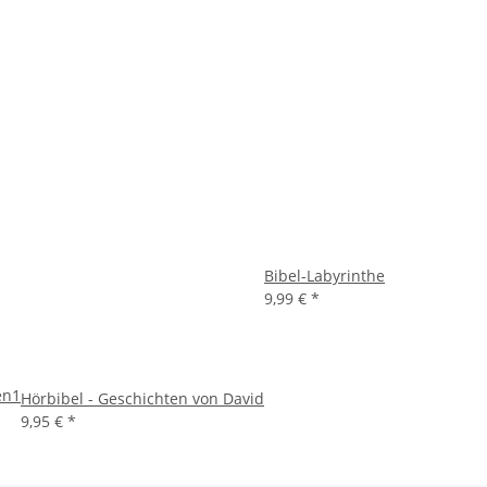
Bibel-Labyrinthe
9,99 €
*
en1
Hörbibel - Geschichten von David
9,95 €
*