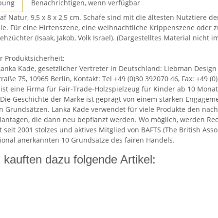
bung
Benachrichtigen, wenn verfügbar
haf Natur, 9,5 x 8 x 2,5 cm. Schafe sind mit die ältesten Nutztiere
lle. Für eine Hirtenszene, eine weihnachtliche Krippenszene oder 
ehzüchter (Isaak, Jakob, Volk Israel). (Dargestelltes Material nicht i
 Produktsicherheit:
 Lanka Kade, gesetzlicher Vertreter in Deutschland: Liebman Design
raße 75, 10965 Berlin, Kontakt: Tel +49 (0)30 392070 46, Fax: +49 
ist eine Firma für Fair-Trade-Holzspielzeug für Kinder ab 10 Monat
. Die Geschichte der Marke ist geprägt von einem starken Engagem
n Grundsätzen. Lanka Kade verwendet für viele Produkte den nac
antagen, die dann neu bepflanzt werden. Wo möglich, werden Recy
t seit 2001 stolzes und aktives Mitglied von BAFTS (The British Ass
tional anerkannten 10 Grundsätze des fairen Handels.
kauften dazu folgende Artikel: