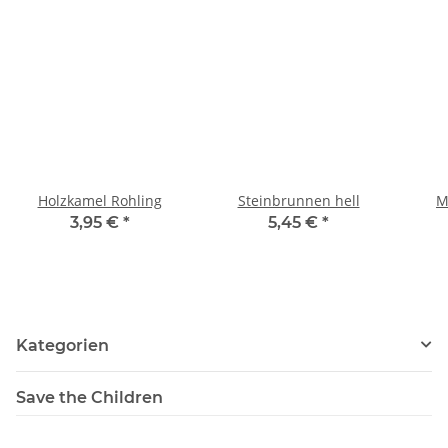
Holzkamel Rohling
Steinbrunnen hell
M
3,95 €
*
5,45 €
*
Kategorien
Save the Children