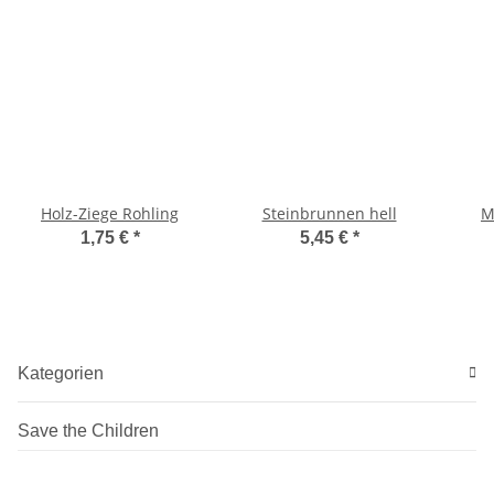
Holz-Ziege Rohling
Steinbrunnen hell
M
1,75 €
*
5,45 €
*
Kategorien
Save the Children