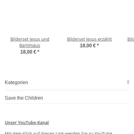
Bilderset Jesus und
Bilderset Jesus erzählt
Bil
Bartimäus
18,00 €
*
18,00 €
*
Kategorien
Save the Children
Unser YouTube-Kanal
Mit dem Klick auf diesen Link werden Sie zu YouTube