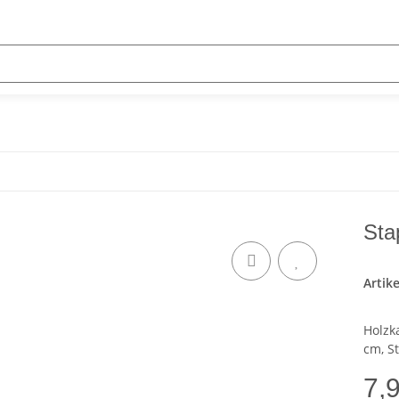
Sta
Artik
Holzk
cm, S
7,