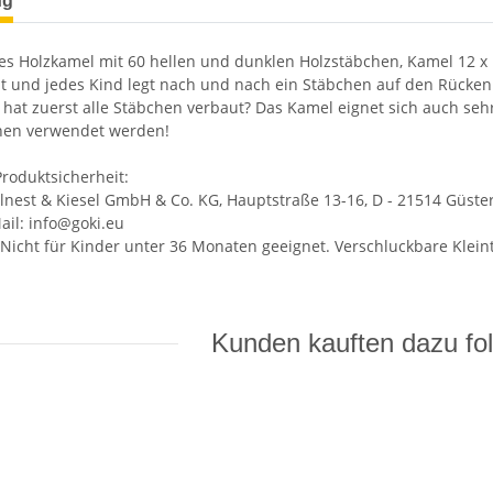
ng
 Holzkamel mit 60 hellen und dunklen Holzstäbchen, Kamel 12 x 1
lt und jedes Kind legt nach und nach ein Stäbchen auf den Rücke
 hat zuerst alle Stäbchen verbaut? Das Kamel eignet sich auch seh
hen verwendet werden!
roduktsicherheit:
llnest & Kiesel GmbH & Co. KG, Hauptstraße 13-16, D - 21514 Güster, K
Mail: info@goki.eu
Nicht für Kinder unter 36 Monaten geeignet. Verschluckbare Kleint
Kunden kauften dazu fol