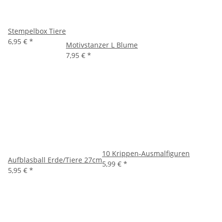
Stempelbox Tiere
6,95 €
*
Motivstanzer L Blume
7,95 €
*
10 Krippen-Ausmalfiguren
Aufblasball Erde/Tiere 27cm
5,99 €
*
5,95 €
*