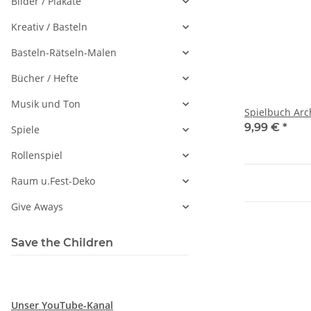
Bilder / Plakate
Kreativ / Basteln
Basteln-Rätseln-Malen
Bücher / Hefte
Musik und Ton
Spielbuch Ar
9,99 €
*
Spiele
Rollenspiel
Raum u.Fest-Deko
Give Aways
Save the Children
Unser YouTube-Kanal