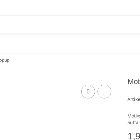
Popup
Mot
Artik
Motiv
auffal
1,