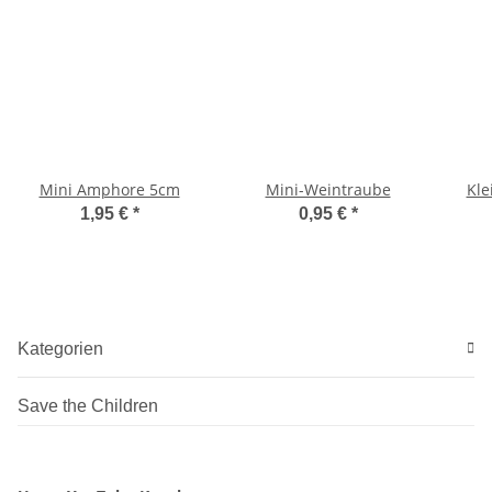
Mini Amphore 5cm
Mini-Weintraube
Kle
1,95 €
*
0,95 €
*
Kategorien
Save the Children