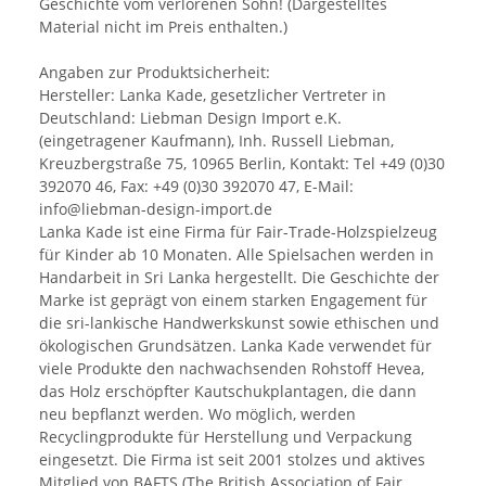
Geschichte vom verlorenen Sohn! (Dargestelltes
Material nicht im Preis enthalten.)
Angaben zur Produktsicherheit:
Hersteller: Lanka Kade, gesetzlicher Vertreter in
Deutschland: Liebman Design Import e.K.
(eingetragener Kaufmann), Inh. Russell Liebman,
Kreuzbergstraße 75, 10965 Berlin, Kontakt: Tel +49 (0)30
392070 46, Fax: +49 (0)30 392070 47, E-Mail:
info@liebman-design-import.de
Lanka Kade ist eine Firma für Fair-Trade-Holzspielzeug
für Kinder ab 10 Monaten. Alle Spielsachen werden in
Handarbeit in Sri Lanka hergestellt. Die Geschichte der
Marke ist geprägt von einem starken Engagement für
die sri-lankische Handwerkskunst sowie ethischen und
ökologischen Grundsätzen. Lanka Kade verwendet für
viele Produkte den nachwachsenden Rohstoff Hevea,
das Holz erschöpfter Kautschukplantagen, die dann
neu bepflanzt werden. Wo möglich, werden
Recyclingprodukte für Herstellung und Verpackung
eingesetzt. Die Firma ist seit 2001 stolzes und aktives
Mitglied von BAFTS (The British Association of Fair