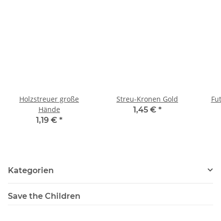
Holzstreuer große
Streu-Kronen Gold
Fu
Hände
1,45 €
*
1,19 €
*
Kategorien
Save the Children