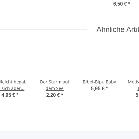
6,50 €
*
Ähnliche Arti
lleicht begab
Der Sturm auf
Bibel-Bipu Baby
Moti
 sich aber...
dem See
5,95 €
*
4,95 €
*
2,20 €
*
5