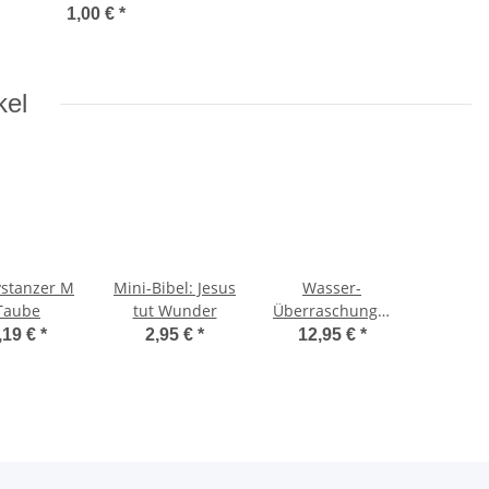
1,00 €
*
kel
vstanzer M
Mini-Bibel: Jesus
Wasser-
Taube
tut Wunder
Überraschungs-
Buch
,19 €
*
2,95 €
*
12,95 €
*
Jesuswunder