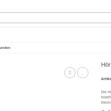
standen
Hör
Arti
Die H
Noeth
Deuts