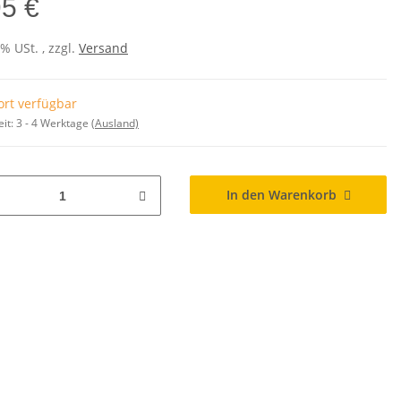
95 €
7% USt. , zzgl.
Versand
ort verfügbar
eit:
3 - 4 Werktage
(Ausland)
In den Warenkorb