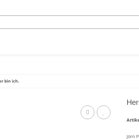
er bin ich.
Herr
Arti
Jörn P