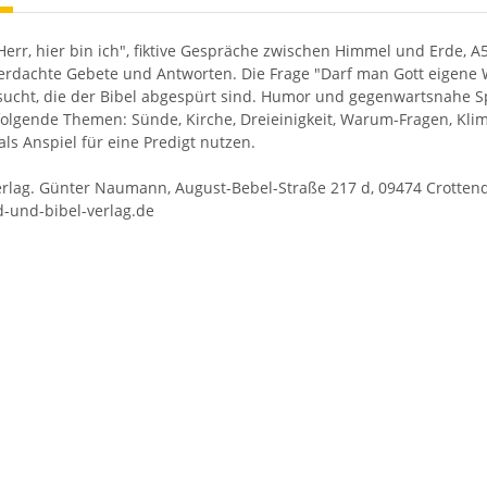
"Herr, hier bin ich", fiktive Gespräche zwischen Himmel und Erde, A
erdachte Gebete und Antworten. Die Frage "Darf man Gott eigene 
sucht, die der Bibel abgespürt sind. Humor und gegenwartsnahe Spr
lgende Themen: Sünde, Kirche, Dreieinigkeit, Warum-Fragen, Klima
als Anspiel für eine Predigt nutzen.
erlag. Günter Naumann, August-Bebel-Straße 217 d, 09474 Crottendor
d-und-bibel-verlag.de