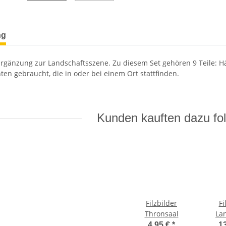
ng
 Ergänzung zur Landschaftsszene. Zu diesem Set gehören 9 Teile: Hä
ten gebraucht, die in oder bei einem Ort stattfinden.
Kunden kauften dazu fol
Filzbilder
Fi
Thronsaal
La
4,95 €
*
1