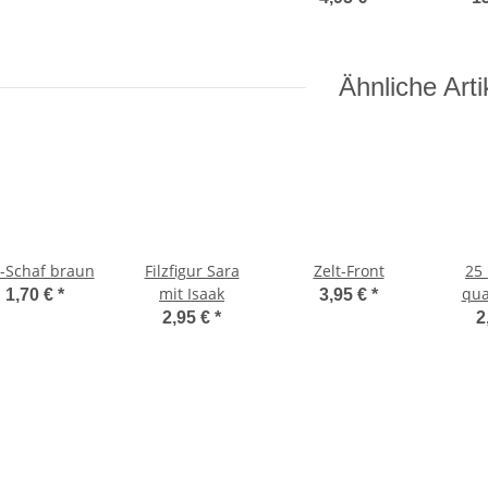
Ähnliche Arti
z-Schaf braun
Filzfigur Sara
Zelt-Front
25 
mit Isaak
qua
1,70 €
*
3,95 €
*
2,95 €
*
2