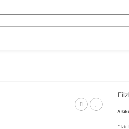
Filz
Arti
Filzb