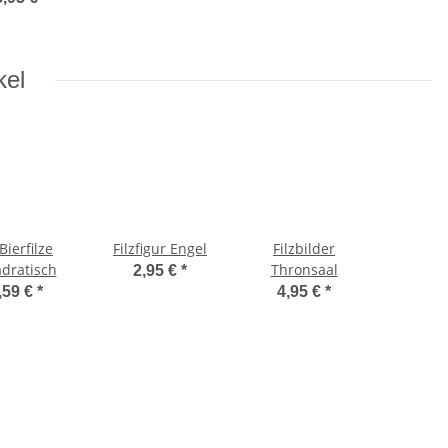
kel
Bierfilze
Filzfigur Engel
Filzbilder
dratisch
Thronsaal
2,95 €
*
,59 €
*
4,95 €
*