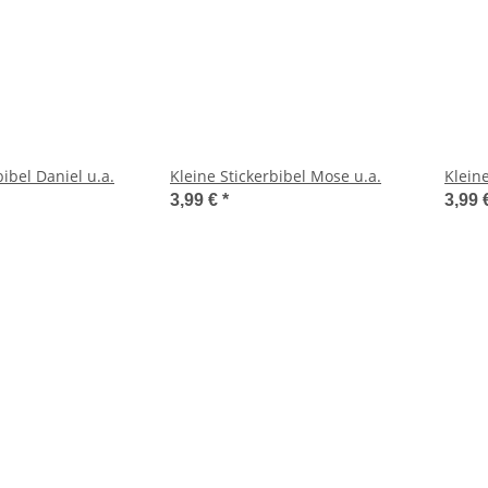
bibel Daniel u.a.
Kleine Stickerbibel Mose u.a.
Klein
3,99 €
*
3,99 