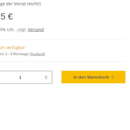
ge der Vorrat reicht!)
95 €
19% USt. , zzgl.
Versand
ort verfügbar
eit:
3 - 4 Werktage
(Ausland)
In den Warenkorb