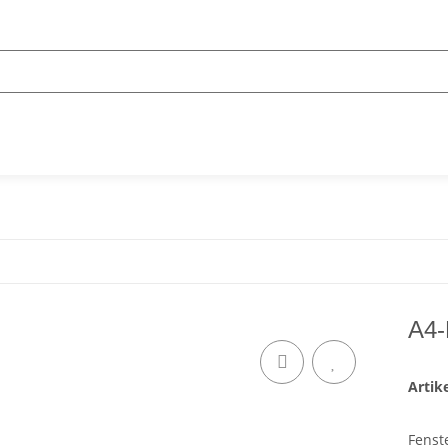
A4-
Arti
Fenst