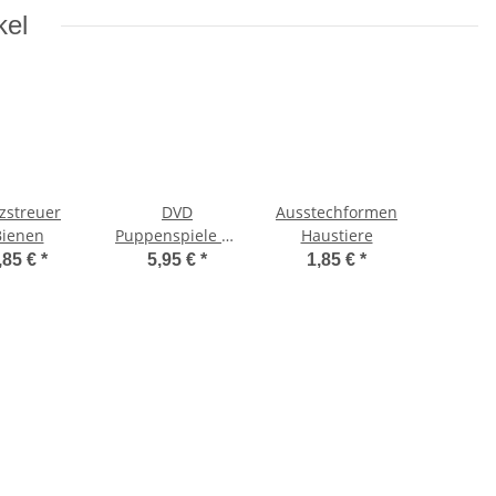
kel
zstreuer
DVD
Ausstechformen
Bienen
Puppenspiele zu
Haustiere
Noahs Arche
,85 €
*
5,95 €
*
1,85 €
*