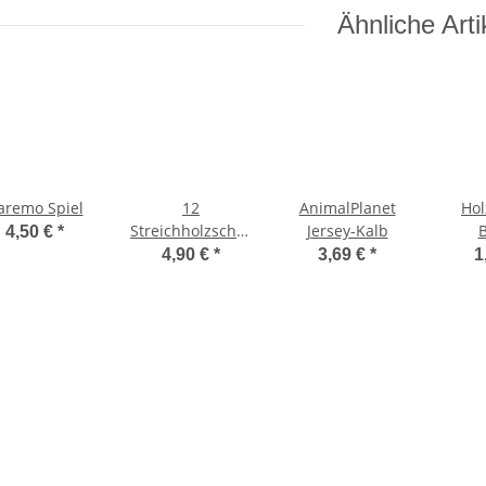
Ähnliche Arti
aremo Spiel
12
AnimalPlanet
Hol
Streichholzschachteln
Jersey-Kalb
4,50 €
*
XL
4,90 €
*
3,69 €
*
1