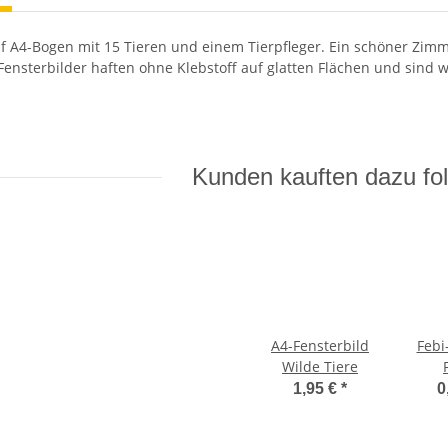
uf A4-Bogen mit 15 Tieren und einem Tierpfleger. Ein schöner Zim
 Fensterbilder haften ohne Klebstoff auf glatten Flächen und sind
Kunden kauften dazu fol
A4-Fensterbild
Febi
Wilde Tiere
1,95 €
*
0