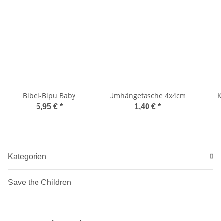
Bibel-Bipu Baby
Umhängetasche 4x4cm
K
5,95 €
*
1,40 €
*
Kategorien
Save the Children