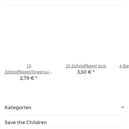
10
25 Zellstoffkegel 6cm
4 Bi
Zellstoffkegel/Fingerpuppen
3,50 €
*
9cm
2,79 €
*
Kategorien
Save the Children