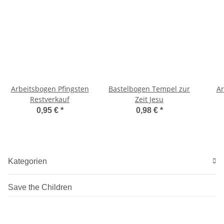
Arbeitsbogen Pfingsten
Bastelbogen Tempel zur
Ar
Restverkauf
Zeit Jesu
0,95 €
*
0,98 €
*
Kategorien
Save the Children